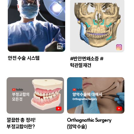
안전 수술 시스템
#반안면왜소증 #
턱관절재건
깔끔한 총 정리!
Orthognathic Surgery
부정교합이란?
(양악수술)