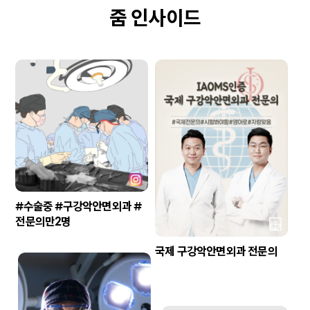
줌 인사이드
#수술중 #구강악안면외과 #
전문의만2명
국제 구강악안면외과 전문의