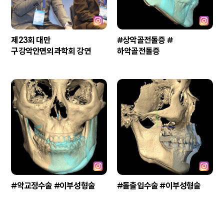
제23회 대만
#상악골전돌증 #
구강악안면외과학회 강연
하악골전돌증
#악교정수술 #이부성형술
#돌출입수술 #이부성형술