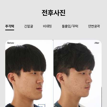
전후사진
주걱턱
긴얼굴
비대칭
돌출입/무턱
안면윤곽