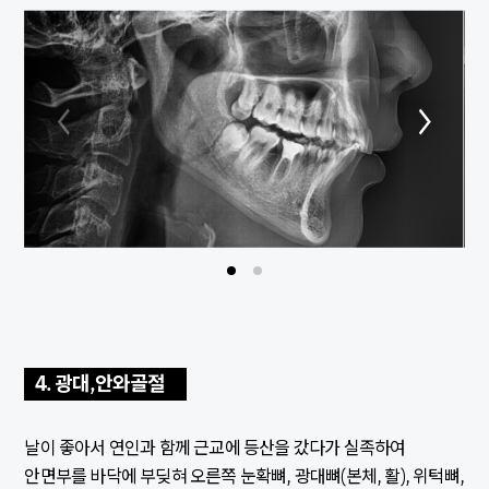
4. 광대,안와골절
날이 좋아서 연인과 함께 근교에 등산을 갔다가 실족하여
안면부를 바닥에 부딪혀 오른쪽 눈확뼈, 광대뼈(본체, 활), 위턱뼈,