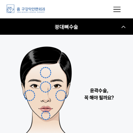
광대뼈수술
윤곽수술,
꼭 해야 될까요?