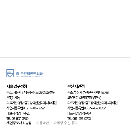
서울 압구정점
부산 서면점
주소: 서울시 강남구 논현로 857 A857빌딩
주소: 부산시 부산진구 가야대로 769
6층(신사동)
ABC메디컬센터 7층(부전동)
의료기관 명칭: 줌구강악안면외과치과의원
의료기관 명칭: 줌구강악안면외과치과의원
사업자등록번호: 211-10-77729
사업자등록번호: 879-43-00359
대표자 성명: 이주민
대표자 성명: 정유진
TEL: 02-507-0700
TEL: 051-892-0700
개인정보처리방침
이용약관
마케팅 수신 동의