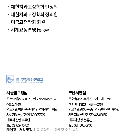
ㆍ대한치과교정학회 인정의
ㆍ대한치과교정학회 정회원
ㆍ미국교정학회 회원
ㆍ세계교정연맹 Fellow
서울 압구정점
부산 서면점
주소: 서울시 강남구 논현로 857 A857빌딩
주소: 부산시 부산진구 가야대로 769
6층(신사동)
ABC메디컬센터 7층(부전동)
의료기관 명칭: 줌구강악안면외과치과의원
의료기관 명칭: 줌구강악안면외과치과의원
사업자등록번호: 211-10-77729
사업자등록번호: 879-43-00359
대표자 성명: 이주민
대표자 성명: 정유진
TEL: 02-507-0700
TEL: 051-892-0700
개인정보처리방침
이용약관
마케팅 수신 동의