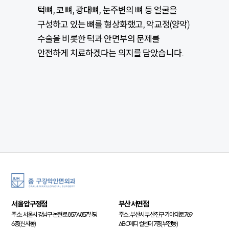
턱뼈, 코뼈, 광대뼈, 눈주변의 뼈 등 얼굴을
구성하고 있는 뼈를 형상화했고, 악교정(양악)
수술을 비롯한 턱과 안면부의 문제를
안전하게 치료하겠다는 의지를 담았습니다.
서울 압구정점
부산 서면점
주소: 서울시 강남구 논현로 857 A857빌딩
주소: 부산시 부산진구 가야대로 769
6층(신사동)
ABC메디컬센터 7층(부전동)