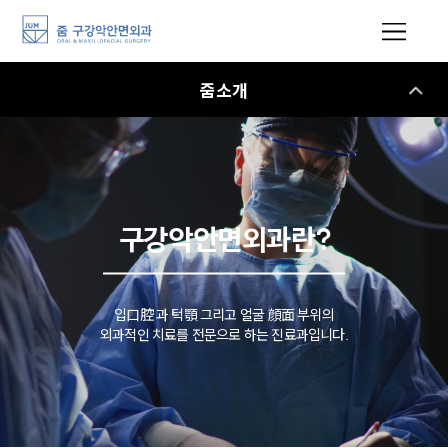
줌소개
구강악안면외과란?
입
口腔
과
턱
顎
그리고
얼굴
顔面
부위의
외과적인 치료를
전문
으로 하는 진료과입니다.