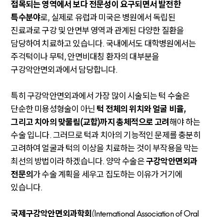
접목되는 영역에서 보다 전문성이 요구되면서 발전한
특수분야
로, 실제로 유럽과 미국은 병원에서 독립된
진료과로 구강 및 안면부 영역과 관계된 다양한 질환을
담당하여 치료하고 있습니다. 국내에서도 대학병원에서는
주걱턱이나 무턱, 안면비대칭 환자의 대부분을
구강악안면외과에서 담당합니다.
특히 구강악안면외과에서 가장 많이 시술되는 턱 수술은
단순한 미용성형술이 아닌
턱 전체의 위치와 얼굴 비율,
그리고 치아의 맞물림(교합)까지 총체적으로 고려
해야 하는
수술 입니다. 그러므로 턱과 치아의 기능적인 문제를 충분히
고려하여 얼굴과 턱의 이상을 치료하는 것이 부작용을 막는
최선의 방법이라 하겠습니다. 양악 수술은
구강악안면외과
전문의
가 수술 계획을 세우고 집도하는 이유가 거기에
있습니다.
국제구강악안면외과학회
(International Association of Oral